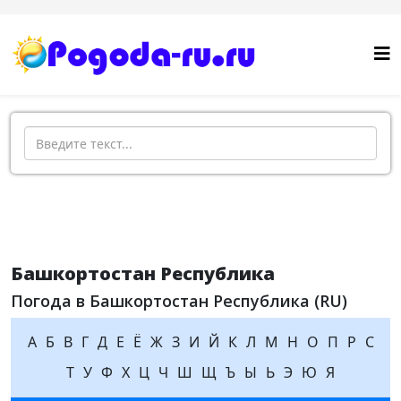
Поиск
Башкортостан Республика
Погода в Башкортостан Республика (RU)
А
Б
В
Г
Д
Е
Ё
Ж
З
И
Й
К
Л
М
Н
О
П
Р
С
Т
У
Ф
Х
Ц
Ч
Ш
Щ
Ъ
Ы
Ь
Э
Ю
Я