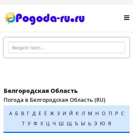
Поиск
Белгородская Область
Погода в Белгородская Область (RU)
А
Б
В
Г
Д
Е
Ё
Ж
З
И
Й
К
Л
М
Н
О
П
Р
С
Т
У
Ф
Х
Ц
Ч
Ш
Щ
Ъ
Ы
Ь
Э
Ю
Я