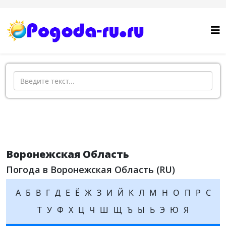
Поиск
Воронежская Область
Погода в Воронежская Область (RU)
А
Б
В
Г
Д
Е
Ё
Ж
З
И
Й
К
Л
М
Н
О
П
Р
С
Т
У
Ф
Х
Ц
Ч
Ш
Щ
Ъ
Ы
Ь
Э
Ю
Я