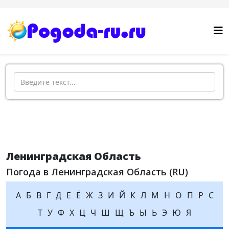
Поиск
Ленинградская Область
Погода в Ленинградская Область (RU)
А
Б
В
Г
Д
Е
Ё
Ж
З
И
Й
К
Л
М
Н
О
П
Р
С
Т
У
Ф
Х
Ц
Ч
Ш
Щ
Ъ
Ы
Ь
Э
Ю
Я