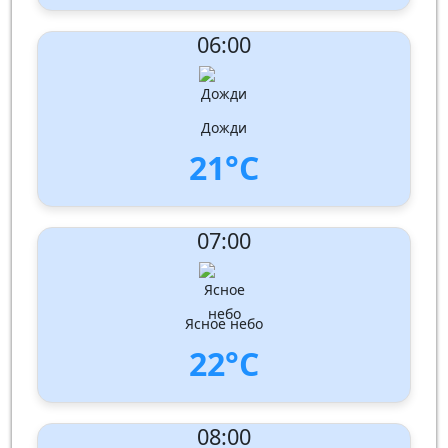
UV Index:
: 0
06:00
Скорость ветра:
2 m/s
Направление ветра:
Юг-юго-запад
Влажность:
94%
Давление: 1013 hPa
Дожди
21°C
UV Index:
: 0
07:00
Скорость ветра:
2 m/s
Направление ветра:
Запад-юго-запад
Влажность:
93%
Давление: 1013 hPa
Ясное небо
22°C
UV Index:
: 1
08:00
Скорость ветра:
2 m/s