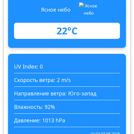
Ясное небо
22°C
UV Index: 0
Скорость ветра: 2 m/s
Направление ветра: Юго-запад
Влажность: 92%
Давление: 1013 hPa
01:13 07-08-2026