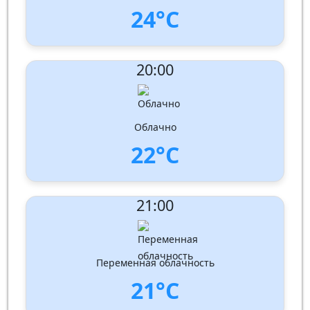
24°C
UV Index:
: 0
20:00
Скорость ветра:
4 m/s
Направление ветра:
Запад-юго-запад
Влажность:
81%
Давление: 1010 hPa
Облачно
22°C
UV Index:
: 0
21:00
Скорость ветра:
3 m/s
Направление ветра:
Запад
Влажность:
88%
Давление: 1011 hPa
Переменная облачность
21°C