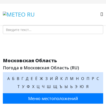
Поиск
Московская Область
Погода в Московская Область (RU)
А
Б
В
Г
Д
Е
Ё
Ж
З
И
Й
К
Л
М
Н
О
П
Р
С
Т
У
Ф
Х
Ц
Ч
Ш
Щ
Ъ
Ы
Ь
Э
Ю
Я
Меню местоположений