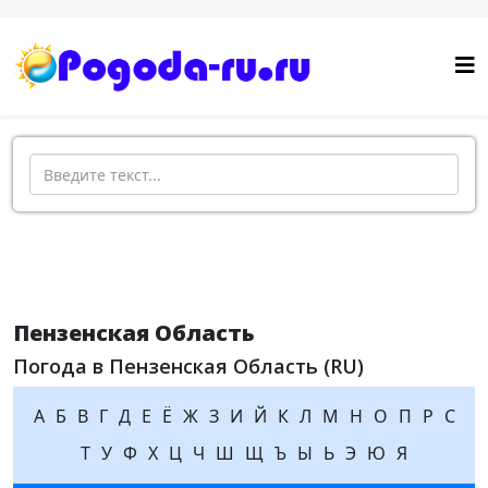
Поиск
Пензенская Область
Погода в Пензенская Область (RU)
А
Б
В
Г
Д
Е
Ё
Ж
З
И
Й
К
Л
М
Н
О
П
Р
С
Т
У
Ф
Х
Ц
Ч
Ш
Щ
Ъ
Ы
Ь
Э
Ю
Я