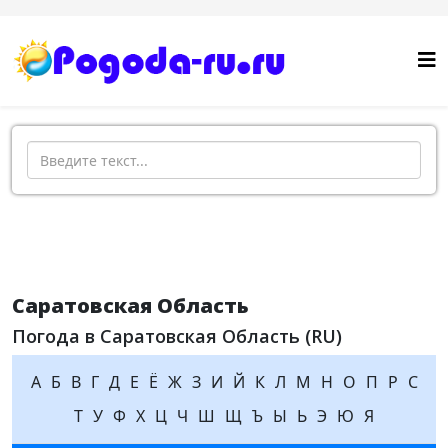
Поиск
Саратовская Область
Погода в Саратовская Область (RU)
А
Б
В
Г
Д
Е
Ё
Ж
З
И
Й
К
Л
М
Н
О
П
Р
С
Т
У
Ф
Х
Ц
Ч
Ш
Щ
Ъ
Ы
Ь
Э
Ю
Я